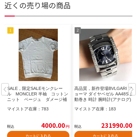
近くの売り場の商品
SALE，限定SALEモンクレー
高品質，新作登場BVLGARI アシ
ル MONCLER 半袖 コットン
ョーマ ダイヤベゼル AA48S 自
ニット ベージュ ダメージ補
動巻き 時計 腕時計(アナログ)
修済み トップス
マイストア在庫：
783
マイストア在庫：
183
4000.00
231990.00
税込
円
税込
円
カートに入れる
カートに入れる