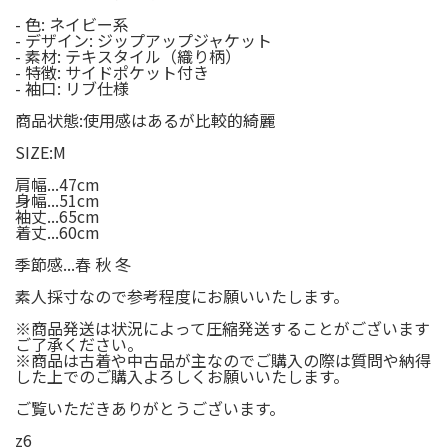
- 色: ネイビー系
- デザイン: ジップアップジャケット
- 素材: テキスタイル（織り柄）
- 特徴: サイドポケット付き
- 袖口: リブ仕様
商品状態:使用感はあるが比較的綺麗
SIZE:M
肩幅...47cm
身幅...51cm
袖丈...65cm
着丈...60cm
季節感...春 秋 冬
素人採寸なので参考程度にお願いいたします。
※商品発送は状況によって圧縮発送することがございます
ご了承ください。
※商品は古着や中古品が主なのでご購入の際は質問や納得
した上でのご購入よろしくお願いいたします。
ご覧いただきありがとうございます。
z6