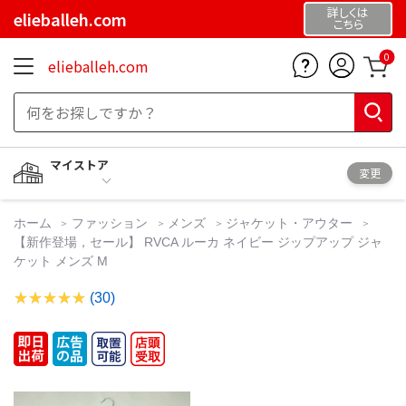
詳しくは
elieballeh.com
こちら
0
elieballeh.com
マイストア
変更
ホーム
ファッション
メンズ
ジャケット・アウター
【新作登場，セール】 RVCA ルーカ ネイビー ジップアップ ジャ
ケット メンズ M
(30)