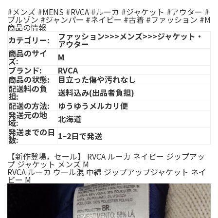
#メンズ #MENS #RVCA #ルーカ #ジャケット #アウター #
ブルゾン #ジャンパー #ネイビー #古着 #ファッション #M
商品の情報
ファッション>>>メンズ>>>ジャケット・
カテゴリー:
アウター
商品のサイ
M
ズ:
ブランド:
RVCA
商品の状態:
目立った傷や汚れなし
配送料の負
送料込み(出品者負担)
担:
配送の方法:
ゆうゆうメルカリ便
発送元の地
北海道
域:
発送までの日
1~2日で発送
数:
【新作登場，セール】 RVCA ルーカ ネイビー ジップアッ
プ ジャケット メンズ M
RVCA ルーカ ウール混 中綿 ジップアップジャケット ネイ
ビー M