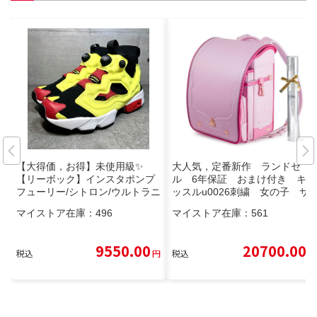
【大得価，お得】未使用級✨
大人気，定番新作 ランドセ
【リーボック】インスタポンプ
ル 6年保証 おまけ付き キャ
フューリー/シトロン/ウルトラニ
ッスルu0026刺繍 女の子 サ
ット/人気 靴
クラピンク 保育園・幼稚園・ス
マイストア在庫：
496
マイストア在庫：
561
クール
9550.00
20700.00
税込
円
税込
円