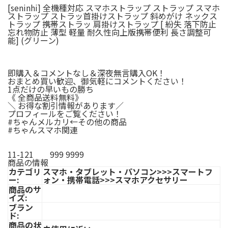
[seninhi] 全機種対応 スマホストラップ ストラップ スマホ
ストラップ ストラッ首掛けストラップ 斜めがけ ネックス
トラップ 携帯ストラッ 肩掛けストラップ [ 紛失 落下防止
忘れ物防止 薄型 軽量 耐久性向上版携帯便利 長さ調整可
能] (グリーン)
即購入＆コメントなし＆深夜無言購入OK！
おまとめ買い歓迎、御気軽にコメントください！
1点だけの早いもの勝ち
《 全商品送料無料》
＼ お得な割引情報があります／
プロフィールをご覧ください！
#ちゃんメルカリ←その他の商品
#ちゃんスマホ関連
11-121 999 9999
商品の情報
カテゴリ
スマホ・タブレット・パソコン>>>スマートフ
ー:
ォン・携帯電話>>>スマホアクセサリー
商品のサ
イズ:
ブラン
ド:
商品の状