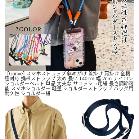
: [Ganve] スマホストラップ 斜めがけ 首掛け 肩掛け 全機
種対応 携帯ストラップ 太め 長い 140cm 幅 2cm ナイロン
ショルダーベルト 単品 丈夫な サコッシュ用紐 長さ調節可
能 スマホショルダー 軽量 ショルダーストラップ バッグ用
耐久性 ショルダー紐