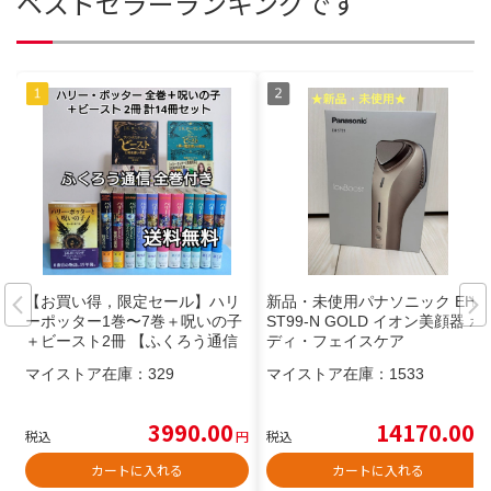
ベストセラーランキングです
【お買い得，限定セール】ハリ
新品・未使用パナソニック EH-
ーポッター1巻〜7巻＋呪いの子
ST99-N GOLD イオン美顔器 ボ
＋ビースト2冊 【ふくろう通信
ディ・フェイスケア
全巻付き】14冊 本
マイストア在庫：
329
マイストア在庫：
1533
3990.00
14170.00
税込
円
税込
円
カートに入れる
カートに入れる