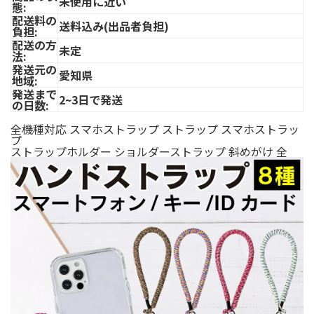
未使用に近い
態:
配送料の
送料込み(出品者負担)
負担:
配送の方
未定
法:
発送元の
愛知県
地域:
発送まで
2~3日で発送
の日数:
全機種対応 スマホストラップ ストラップ スマホストラッ
プ
ストラップホルダー ショルダーストラップ 斜めがけ 全