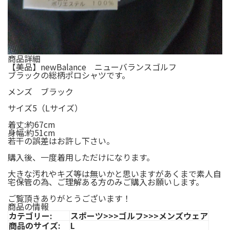
商品詳細
【美品】newBalance ニューバランスゴルフ
ブラックの総柄ポロシャツです。
メンズ ブラック
サイズ5（Lサイズ）
着丈:約67cm
身幅:約51cm
若干の誤差はお許し下さい。
購入後、一度着用しただけになります。
大きな汚れやキズ等は無いかと思いますがあくまで素人自
宅保管の為、ご理解ある方のみご購入お願いします。
ご覧頂きありがとうございます！
商品の情報
カテゴリー:
スポーツ>>>ゴルフ>>>メンズウェア
商品のサイズ:
L