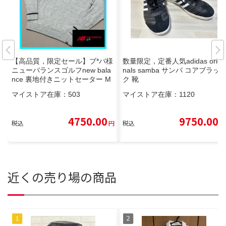
【高品質，限定セール】ブ*バ様
数量限定，定番人気adidas origi
ニューバランスゴルフnew bala
nals samba サンバ コアブラッ
nce 裏地付きニットセーター M
ク 靴
メンズウェア
マイストア在庫：
503
マイストア在庫：
1120
4750.00
9750.00
税込
円
税込
円
近くの売り場の商品